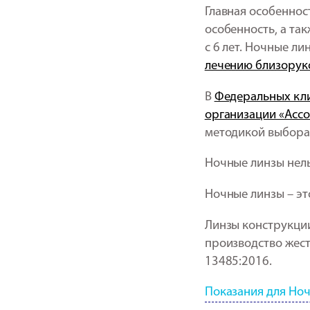
Главная особеннос
особенность, а та
с 6 лет. Ночные ли
лечению близоруко
В
Федеральных кл
организации «Ассо
методикой выбора
Ночные линзы нельз
Ночные линзы – эт
Линзы конструкции
производство жест
13485:2016.
Показания для Но