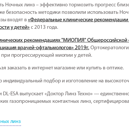
ть Ночных линз – эффективно тормозить прогресс близ
кже безопасность методики позволили использовать Ноч
нзы входят в
«Федеральные клинические рекомендации 
сти у детей»
с 2013 года.
инических рекомендациях "МИОПИЯ" Общероссийской
циация врачей-офтальмологов» 2019г.
Ортокератологи
 при прогрессирующей миопии у детей.
я заказать в интернет магазине или купить в оптике.
о индивидуальный подбор и изготовление на высокоточ
 DL-ESA выпускает «Доктор Линз Техно» — единственно
ких газопроницаемых контактных линз, сертифицирова
чных линз